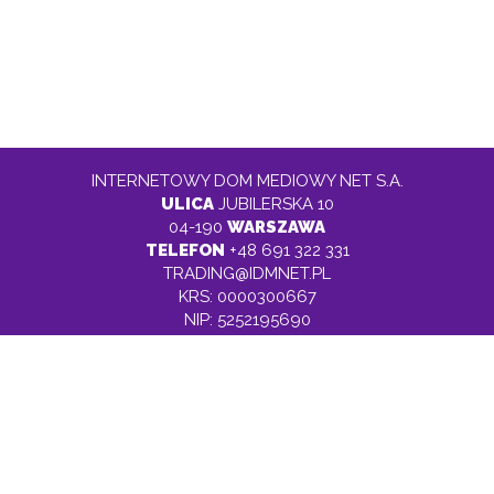
INTERNETOWY DOM MEDIOWY NET S.A.
ULICA
JUBILERSKA 10
04-190
WARSZAWA
TELEFON
+48 691 322 331
TRADING@IDMNET.PL
KRS: 0000300667
NIP: 5252195690
KAPITAŁ ZAKŁADOWY 5 610 000,00 ZŁOTYCH