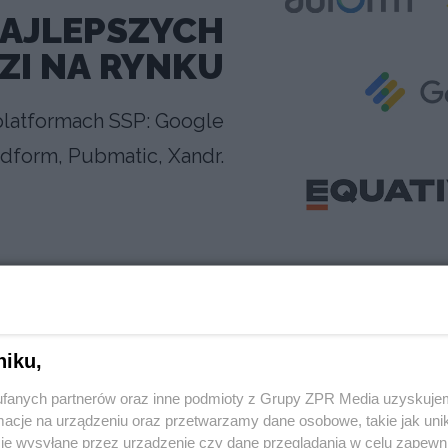
AJLEPSZYCH
ZI NA RYNKU
platformach SSP: Google
dform, Pubmatic, Xandr.
niku,
fanych partnerów oraz inne podmioty z Grupy ZPR Media uzyskujem
cje na urządzeniu oraz przetwarzamy dane osobowe, takie jak unika
je wysyłane przez urządzenie czy dane przeglądania w celu zapewn