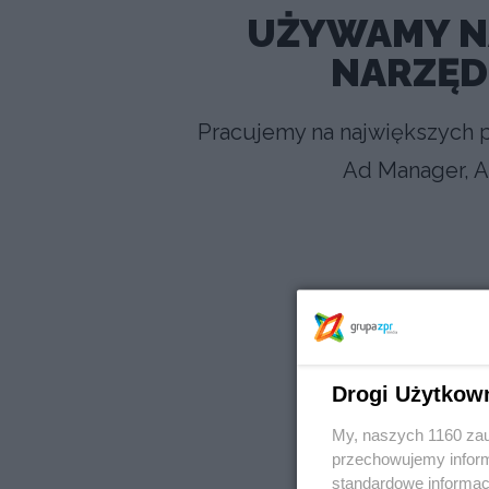
UŻYWAMY N
NARZĘD
Pracujemy na największych 
Ad Manager, A
Drogi Użytkow
My, naszych 1160 zau
przechowujemy informa
standardowe informac