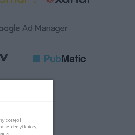
y dostęp i
lne identyfikatory,
iania