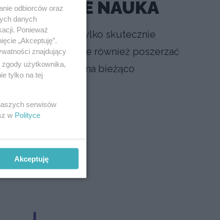
DNOCZEŚNIE NAUKA
anie odbiorców oraz
nych danych
kacji. Ponieważ
 pozwala nam nie tylko skutecznie
ięcie „Akceptuję”.
nie Wydawców, ale również poszerzać
ywatności znajdujący
ą zgody użytkownika,
 technologii i być na bieżąco
 tylko na tej
 naszych serwisów
esz w
Polityce
Akceptuję