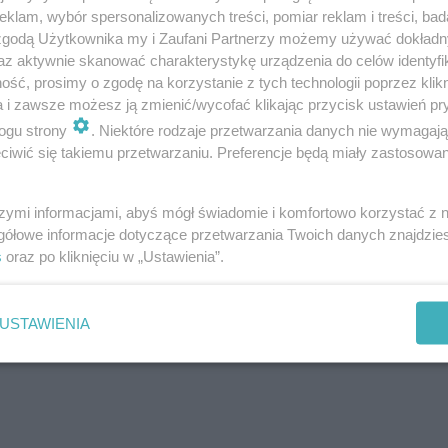
PRACA I JE
klam, wybór spersonalizowanych treści, pomiar reklam i treści, bad
 zgodą Użytkownika my i Zaufani Partnerzy możemy używać dokład
az aktywnie skanować charakterystykę urządzenia do celów identyfi
Dywersyfikacja platform
ść, prosimy o zgodę na korzystanie z tych technologii poprzez klikn
monetyzować powierzch
a i zawsze możesz ją zmienić/wycofać klikając przycisk ustawień pr
ogu strony
. Niektóre rodzaje przetwarzania danych nie wymagaj
naszą wiedzę w obszarze
iwić się takiemu przetwarzaniu. Preferencje będą miały zastosowanie
z trendami rynkowymi.
szymi informacjami, abyś mógł świadomie i komfortowo korzystać z
gółowe informacje dotyczące przetwarzania Twoich danych znajdzi
s
oraz po kliknięciu w „Ustawienia”.
USTAWIENIA