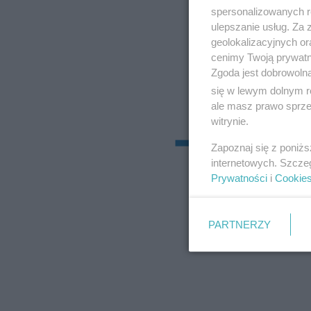
spersonalizowanych re
ulepszanie usług. Za
geolokalizacyjnych or
cenimy Twoją prywatno
Zgoda jest dobrowoln
się w lewym dolnym r
ale masz prawo sprzec
witrynie.
Zapoznaj się z poniż
internetowych. Szcze
Prywatności
i
Cookie
PARTNERZY