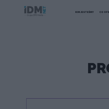
KIM JESTEŚMY
CO OF
PR