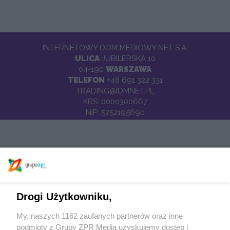
INTERNETOWY DOM MEDIOWY NET S.A.
ULICA
JUBILERSKA 10
04-190
WARSZAWA
TELEFON
+48 691 322 331
TRADING@IDMNET.PL
KRS: 0000300667
NIP: 5252195690
KAPITAŁ ZAKŁADOWY 5 610 000,00 ZŁOTYCH
Drogi Użytkowniku,
My, naszych 1162 zaufanych partnerów oraz inne
podmioty z Grupy ZPR Media uzyskujemy dostęp i