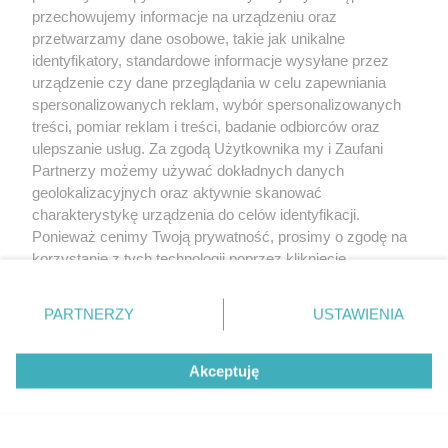
przechowujemy informacje na urządzeniu oraz
przetwarzamy dane osobowe, takie jak unikalne
identyfikatory, standardowe informacje wysyłane przez
DANE SPÓŁKI
urządzenie czy dane przeglądania w celu zapewniania
spersonalizowanych reklam, wybór spersonalizowanych
treści, pomiar reklam i treści, badanie odbiorców oraz
ulepszanie usług. Za zgodą Użytkownika my i Zaufani
Partnerzy możemy używać dokładnych danych
INTERNETOWY DOM MEDIOWY NET S.A.
z siedzibą w
geolokalizacyjnych oraz aktywnie skanować
Warszawie,
charakterystykę urządzenia do celów identyfikacji.
ul. Jubilerska 10, 04-190 Warszawa
Ponieważ cenimy Twoją prywatność, prosimy o zgodę na
Sąd Rejonowy dla Miasta Stołecznego Warszawy w
korzystanie z tych technologii poprzez kliknięcie
Warszawie
„Akceptuję”. Zgoda jest dobrowolna i zawsze możesz ją
XIV Wydział Gospodarczy Krajowego Rejestru
zmienić/wycofać klikając przycisk ustawień prywatności
Sądowego, KRS: 0000300667
PARTNERZY
USTAWIENIA
NIP: 525-21-95-690
znajdujący się w lewym dolnym rogu strony
. Niektóre
Kapitał zakładowy 5 610 000,00 PLN
rodzaje przetwarzania danych nie wymagają zgody
Akceptuję
użytkownika, ale masz prawo sprzeciwić się takiemu
przetwarzaniu. Preferencje będą miały zastosowanie tylko
na tej witrynie.